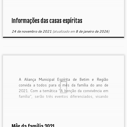
Associação Espírita André LuizRua Rio Bonito, 30,
Santa Inês, Betim PRESENCIAL Nome da reunião:
Palestra […]
Informações das casas espíritas
24 de novembro de 2021
(atualizado em
8 de janeiro de 2026
)
A Aliança Municipal Espírita de Betim e Região
convida a todos para o mês da família do ano de
2021. Com a temática "A benção da convivência em
família", serão três eventos diferenciados, visando
atender todos os públicos. Veja nossa programação:
LIVE MUSICAL 08/05 (sábado) 19h às 20h Pelo
[…]
Mês da família 2021