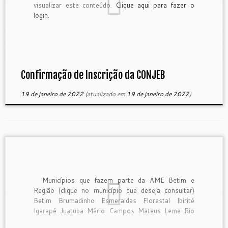
visualizar este conteúdo.
Clique aqui para fazer o
login.
Confirmação de Inscrição da CONJEB
19 de janeiro de 2022
(atualizado em
19 de janeiro de 2022
)
Municípios que fazem parte da AME Betim e
Região (clique no município que deseja consultar)
Betim Brumadinho Esmeraldas Florestal Ibirité
Igarapé Juatuba Mário Campos Mateus Leme Rio
Manso São Joaquim de Bicas Sarzedo BETIM